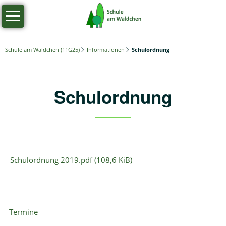
Navigation
Startseite
überspringen
Informationen
Schule am Wäldchen (11G25)
Informationen
Schulordnung
Termine
Ferienzeiten
Schulordnung
Elterninformationen
Schulordnung
Projekte
Schulordnung 2019.pdf
(108,6 KiB)
Konfliktlotsen
Schüler*innenhaushalt
Schulgarten
Navigation
Termine
überspringen
Tulpen