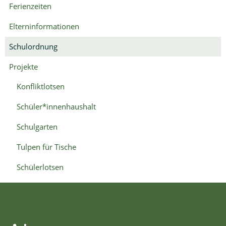
Ferienzeiten
für
Tische
Elterninformationen
Schülerlotsen
Schulordnung
Unsere
Projekte
Schule
Konfliktlotsen
Schulprofil
Schüler*innenhaushalt
Schulleitung
Schulgarten
OGB
(eFöB)
Tulpen für Tische
Klassen
Schülerlotsen
Gremienarbeit
Schulsozialarbeit
Wahlpflichtunterricht