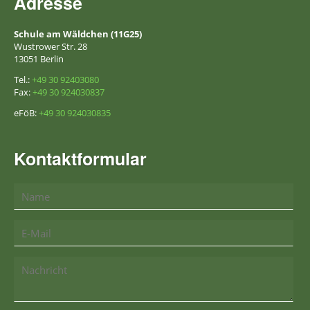
Adresse
Arbeitsgemeinschaften
Schule am Wäldchen (11G25)
Wustrower Str. 28
Förderverein
13051 Berlin
Tel.:
+49 30 92403080
Galerien
Fax:
+49 30 924030837
Downloads
eFöB:
+49 30 924030835
für
Kontaktformular
Eltern
für
Schüler
für
Lehrer